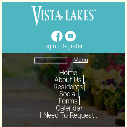
Login
|
Register
|
Menu
Toggle navigation
Home
About Us
Residents
Social
Forms
Calendar
I Need To Request...